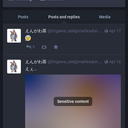
Posts
Posts and replies
Media
えんがわ茶
@
Engawa_oisii@mahiradon.com
Apr 17
0
えんがわ茶
@
Engawa_oisii@mahiradon.com
Apr 16
えぇ…
Sensitive content