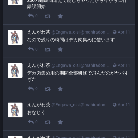
200の編成間違えて崩しちゃったから今から試行
錯誤開始
0
えんがわ茶
@
Engawa_oisii@mahiradon.com
Apr 11
なので残りの時間はデカ肉集めに使います
0
えんがわ茶
@
Engawa_oisii@mahiradon.com
Apr 11
デカ肉集め用の期間全部研修で飛んだのがヤバす
ぎた
0
えんがわ茶
@
Engawa_oisii@mahiradon.com
Apr 11
おなじく
0