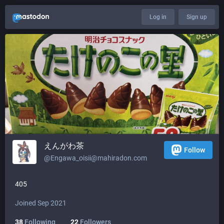
Log in
Sign up
えんがわ茶
Follow
@
Engawa_oisii@mahiradon.com
405
Joined Sep 2021
38
Following
22
Followers