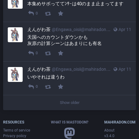
本集めサボっててﾝｻｰは40のまま止まってます
0
えんがわ茶
@
Engawa_oisii@mahiradon.com
Apr 11
天国へのカウントダウンかも
灰原の計算シーンはあまりにも有名
0
えんがわ茶
@
Engawa_oisii@mahiradon.com
Apr 11
いやそれは違うわ
0
Show older
RESOURCES
WHAT IS MASTODON?
MAHIRADON.COM
Terms of service
About
Privacy policy
v3.4.0