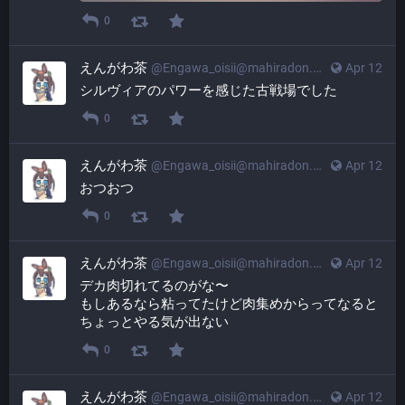
0
えんがわ茶
@
Engawa_oisii@mahiradon.com
Apr 12
シルヴィアのパワーを感じた古戦場でした
0
えんがわ茶
@
Engawa_oisii@mahiradon.com
Apr 12
おつおつ
0
えんがわ茶
@
Engawa_oisii@mahiradon.com
Apr 12
デカ肉切れてるのがな〜
もしあるなら粘ってたけど肉集めからってなると
ちょっとやる気が出ない
0
えんがわ茶
@
Engawa_oisii@mahiradon.com
Apr 12