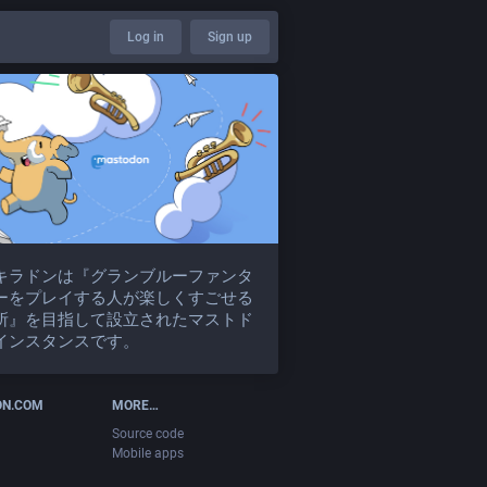
Log in
Sign up
キラドンは『グランブルーファンタ
ーをプレイする人が楽しくすごせる
所』を目指して設立されたマストド
インスタンスです。
ON.COM
MORE…
Source code
Mobile apps