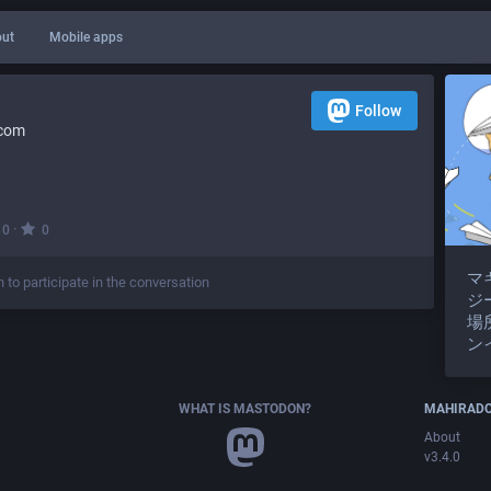
ut
Mobile apps
Follow
.com
·
0
0
マ
n to participate in the conversation
ジ
場
ン
WHAT IS MASTODON?
MAHIRAD
About
v3.4.0