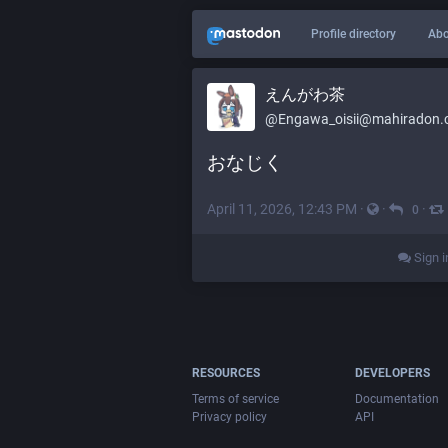
Profile directory
Abo
えんがわ茶
@
Engawa_oisii@mahiradon
おなじく
April 11, 2026, 12:43 PM
·
·
·
0
Sign i
RESOURCES
DEVELOPERS
Terms of service
Documentation
Privacy policy
API