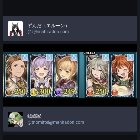
ずんだ（エルーン）
@
z@mahiradon.com
蟷螂挙
@
tnomittei@mahiradon.com