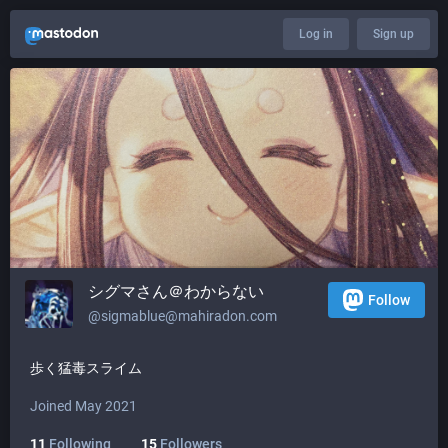
Log in
Sign up
シグマさん＠わからない
Follow
@
sigmablue@mahiradon.com
歩く猛毒スライム
Joined May 2021
11
Following
15
Followers