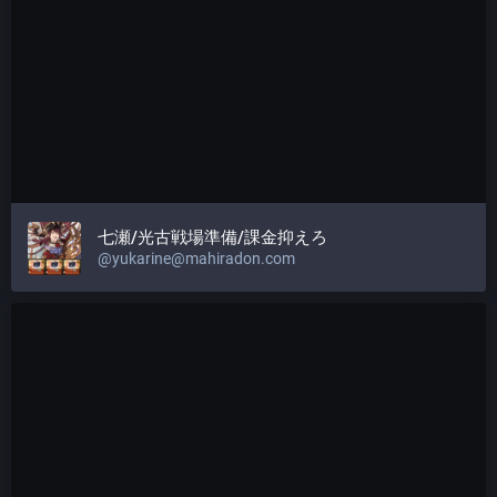
七瀬/光古戦場準備/課金抑えろ
@
yukarine@mahiradon.com