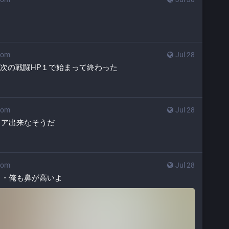
com
Jul 28
て次の戦闘HP１で始まって終わった
com
Jul 28
リア出来なそうだ
com
Jul 28
・・俺も鼻が高いよ