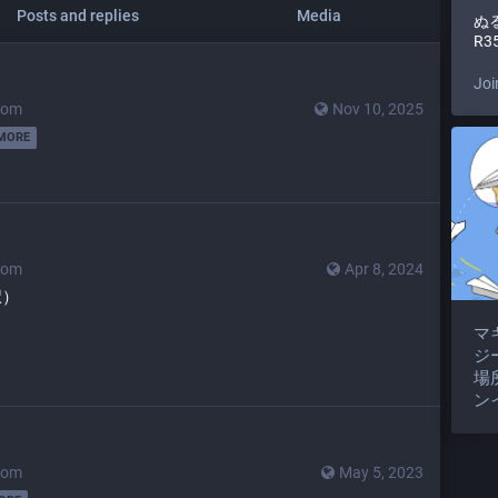
Posts and replies
Media
ぬ
R3
Joi
com
Nov 10, 2025
MORE
com
Apr 8, 2024
択）
マ
ジ
場
ン
com
May 5, 2023