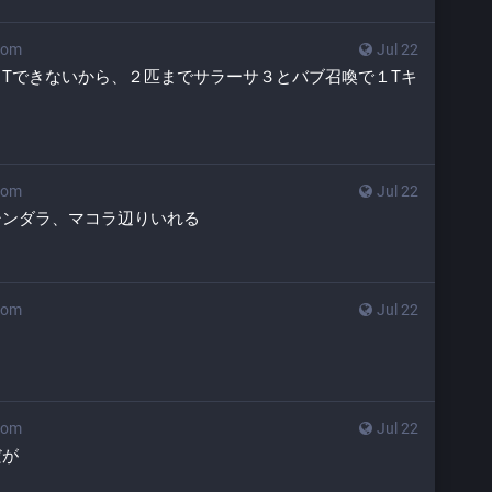
com
Jul 22
Tできないから、２匹までサラーサ３とバブ召喚で１Tキ
com
Jul 22
シンダラ、マコラ辺りいれる
com
Jul 22
com
Jul 22
だが