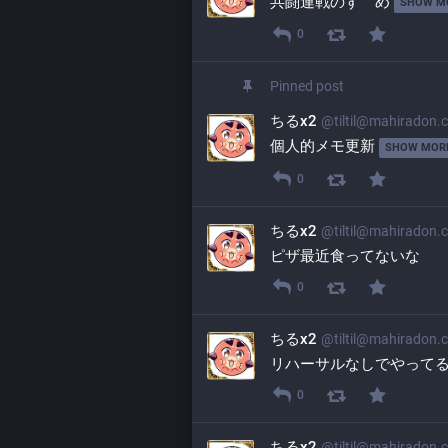
共闘連戦のすゝめ 
SHOW M
0
Pinned post
ちるx2
@
tiltil@mahiradon.
個人的メモ更新 
SHOW MOR
0
ちるx2
@
tiltil@mahiradon.
ピザ最近食ってないな
0
ちるx2
@
tiltil@mahiradon.
リハーサルなしでやって
0
ちるx2
@
tiltil@mahiradon.