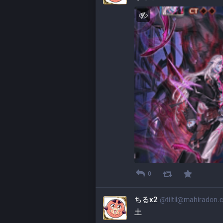
0
ちるx2
@
tiltil@mahiradon.
土