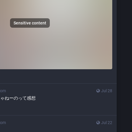
Sensitive content
com
Jul 28
じゃねーのって感想
com
Jul 22