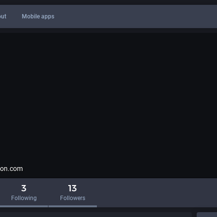
ut
Mobile apps
adon.com
3
13
Following
Followers