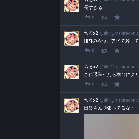
長すぎる
0
ちるx2
@
tiltil@mahiradon.
HP1のやつ、アビで殺し
0
ちるx2
@
tiltil@mahiradon.
これ過疎ったら本当にク
0
ちるx2
@
tiltil@mahiradon.
田楽さん頑張ってるな・