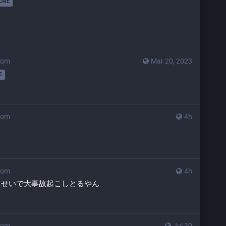
ORE
com
Mar 20, 2023
E
com
4h
com
4h
るせいで大事故起こしとるやん
com
Jul 30