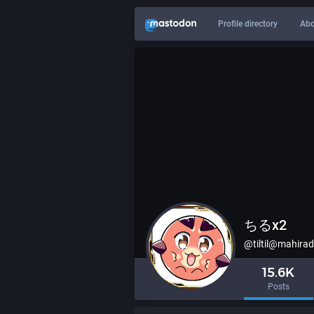
Profile directory
Abo
ちるx2
@
tiltil@mahir
15.6K
Posts