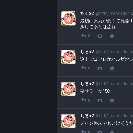
ちるx2
@
tiltil@mahiradon.
最初は火力が低くて雑魚１
ルしてあとは流れ
0
ちるx2
@
tiltil@mahiradon.
道中でゴブロかハルザか
0
ちるx2
@
tiltil@mahiradon.
要サラーサ150
0
ちるx2
@
tiltil@mahiradon.
メイン終末でもいけそう
0