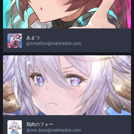
あまつ
@
Amathun@mahiradon.com
鶏肉のフォー
@
con_bryo@mahiradon.com