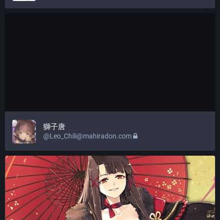
獅子唐
@
Leo_Chili@mahiradon.com