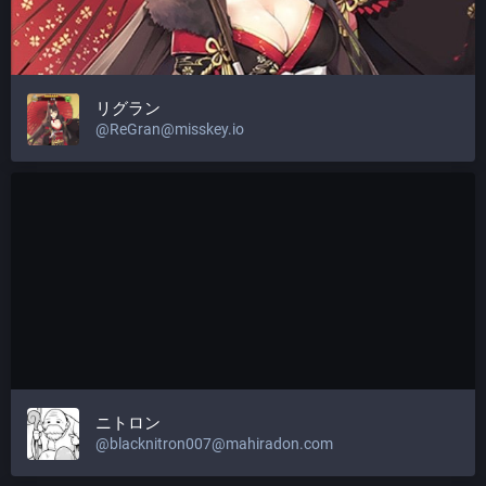
リグラン
@
ReGran@misskey.io
ニトロン
@
blacknitron007@mahiradon.com