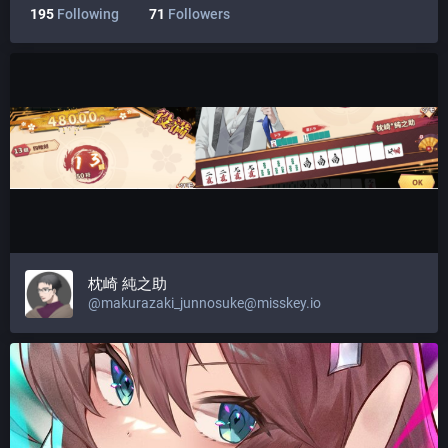
195
Following
71
Followers
枕崎 純之助
@
makurazaki_junnosuke@misskey.io