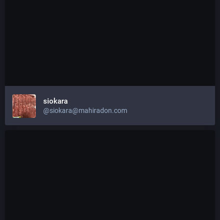
siokara
@
siokara@mahiradon.com