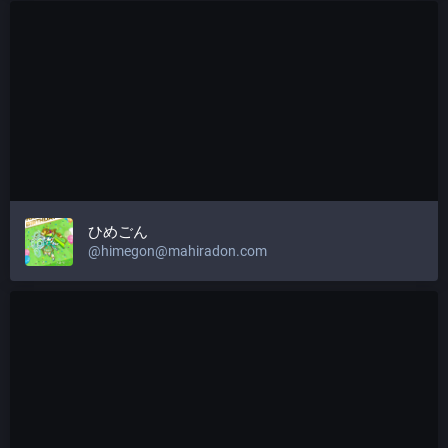
ひめごん
@
himegon@mahiradon.com