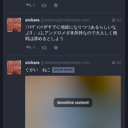
0
siokara
@
siokara@mahiradon.com
2d
ﾆﾌｲｳﾞｨﾝﾃがすでに地獄になりつつあるらしいな
_(:3 」∠)_アンドロメダ未所持なので大人しく挑
戦は諦めるとしよう
0
siokara
@
siokara@mahiradon.com
5d
ぐがい　ねこ 
SHOW MORE
Sensitive content