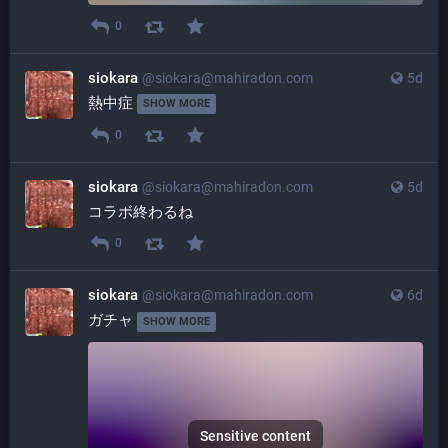
0
siokara
@
siokara@mahiradon.com
5d
熱中症 
SHOW MORE
0
siokara
@
siokara@mahiradon.com
5d
コラボ終わるね
0
siokara
@
siokara@mahiradon.com
6d
ガチャ 
SHOW MORE
Sensitive content