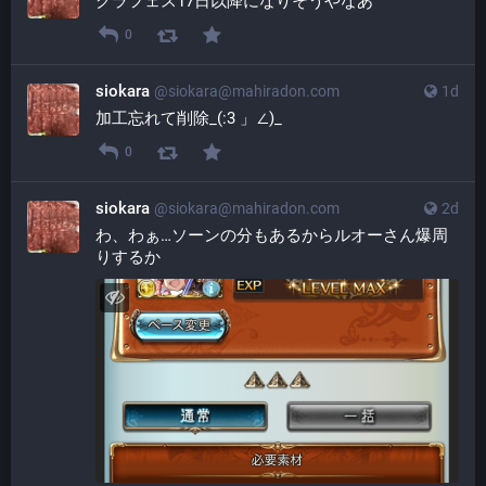
グラフェス17日以降になりそうやなあ
0
siokara
@
siokara@mahiradon.com
1d
加工忘れて削除_(:3 」∠)_
0
siokara
@
siokara@mahiradon.com
2d
わ、わぁ…ソーンの分もあるからルオーさん爆周
りするか