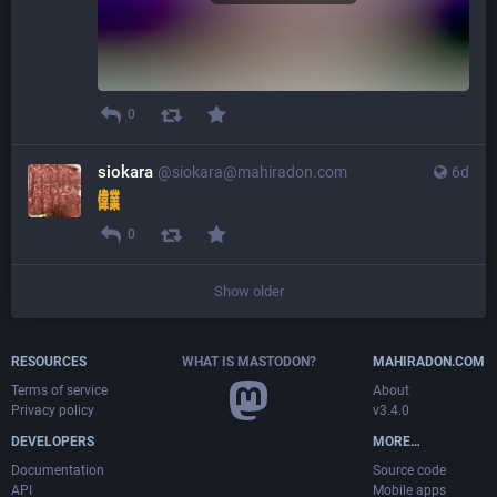
0
siokara
@
siokara@mahiradon.com
6d
0
Show older
RESOURCES
WHAT IS MASTODON?
MAHIRADON.COM
Terms of service
About
Privacy policy
v3.4.0
DEVELOPERS
MORE…
Documentation
Source code
API
Mobile apps