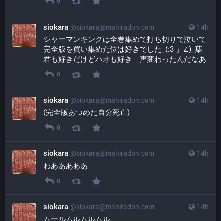
0
siokara
@
siokara@mahiradon.com
14h
シャーマンキングは全巻集めて打ち切りで泣いて
完全版を買い集めた位は好きでした_(:3 」∠)_葉
君も好きだけどハオも好き　声変わったんだなあ
0
siokara
@
siokara@mahiradon.com
14h
(完全版あつめた自分死亡)
0
siokara
@
siokara@mahiradon.com
14h
わあああああ
0
siokara
@
siokara@mahiradon.com
14h
ムールムルムルムル