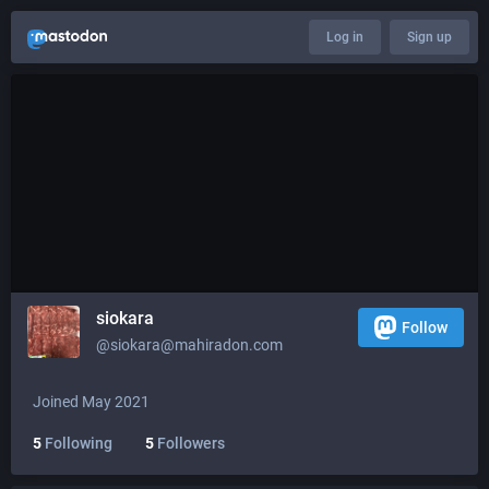
Log in
Sign up
siokara
Follow
@
siokara@mahiradon.com
Joined May 2021
5
Following
5
Followers