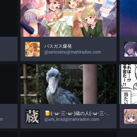
バスガス爆発
@
serioserio@mahiradon.com
(･ω･三･ω･)蔵の人(･ω･三･ω･)
om
@
ark_krad@mahiradon.com