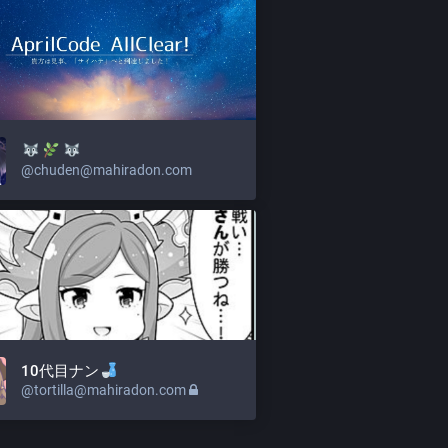
@
chuden@mahiradon.com
10代目ナン
@
tortilla@mahiradon.com