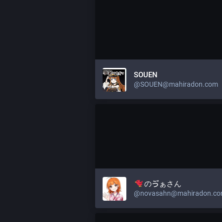
SOUEN
@
SOUEN@mahiradon.com
のゔぁさん
@
novasahn@mahiradon.c