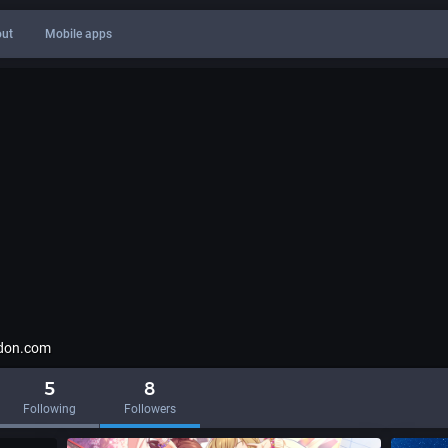
ut
Mobile apps
don.com
5
8
Following
Followers