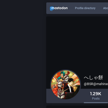
Profile directory
Abo
へしゃ餅
@
BSR@mahira
1.29K
Posts