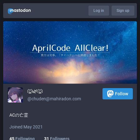
Log in
Sign up
🐺🌿🐺
Follow
@
chuden@mahiradon.com
ACの亡霊
Joined May 2021
45
Following
31
Followers