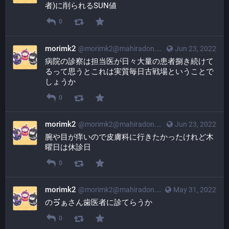
者)に削られるSUN値
0
morimk2
@
morimk2@mahiradon.com
Jun 23, 2022
病院の診察は担当医が日々大量の患者捌き続けて
るって思うとこれは実質毎日古戦場ということで
しょうか
0
morimk2
@
morimk2@mahiradon.com
Jun 23, 2022
腕や目が痒いので皮膚科に行きたかったけれど木
曜日は休診日
0
morimk2
@
morimk2@mahiradon.com
May 31, 2022
のゔぁさん歯医者に診てらうか
0