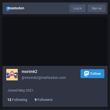
Log in
Sign up
morimk2
Follow
@
morimk2@mahiradon.com
Joined May 2021
12
Following
9
Followers