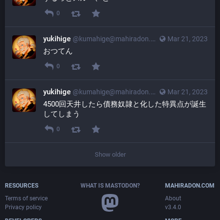
0
yukihige
@
kumahige@mahiradon.com
Mar 21, 2023
おつてん
0
yukihige
@
kumahige@mahiradon.com
Mar 21, 2023
4500回天井したら債務奴隷と化した特異点が誕生
してしまう
0
Show older
RESOURCES
WHAT IS MASTODON?
MAHIRADON.COM
Terms of service
About
Privacy policy
v3.4.0