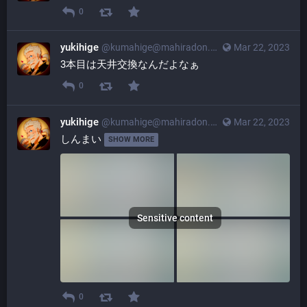
0
yukihige
@
kumahige@mahiradon.com
Mar 22, 2023
3本目は天井交換なんだよなぁ
0
yukihige
@
kumahige@mahiradon.com
Mar 22, 2023
しんまい 
SHOW MORE
Sensitive content
0