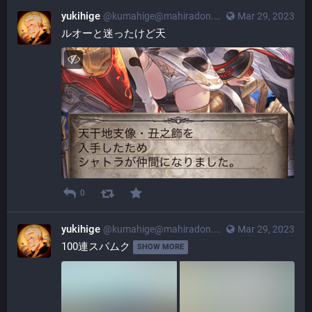
yukihige
@
kumahige@mahiradon.com
Mar 29, 2023
ルオーと迷ったけど天
0
yukihige
@
kumahige@mahiradon.com
Mar 29, 2023
100連スパムク 
SHOW MORE