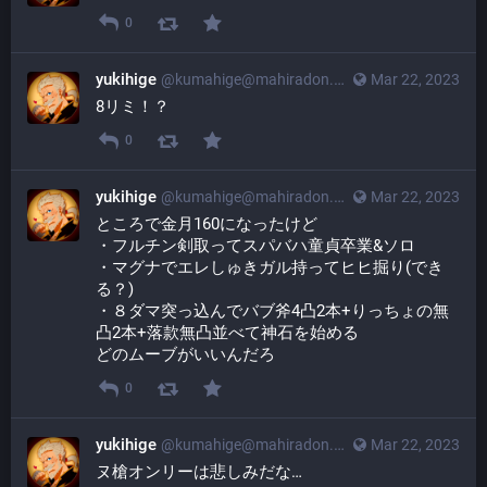
0
yukihige
@
kumahige@mahiradon.com
Mar 22, 2023
8リミ！？
0
yukihige
@
kumahige@mahiradon.com
Mar 22, 2023
ところで金月160になったけど
・フルチン剣取ってスパバハ童貞卒業&ソロ
・マグナでエレしゅきガル持ってヒヒ掘り(でき
る？)
・８ダマ突っ込んでバブ斧4凸2本+りっちょの無
凸2本+落款無凸並べて神石を始める
どのムーブがいいんだろ
0
yukihige
@
kumahige@mahiradon.com
Mar 22, 2023
ヌ槍オンリーは悲しみだな…