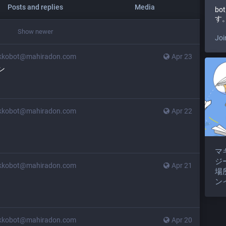
Posts and replies
Media
b
す
Show newer
Joi
kkobot@mahiradon.com
Apr 23
ン
kkobot@mahiradon.com
Apr 22
マ
ジ
kkobot@mahiradon.com
Apr 21
場
ン
kkobot@mahiradon.com
Apr 20