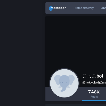
Profile directory
Abo
こっこbo
@
kokkobot@ma
7.48K
Posts