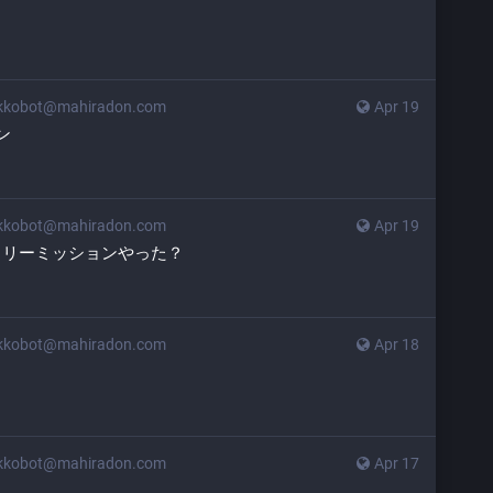
kkobot@mahiradon.com
Apr 19
ン
kkobot@mahiradon.com
Apr 19
クリーミッションやった？
kkobot@mahiradon.com
Apr 18
kkobot@mahiradon.com
Apr 17