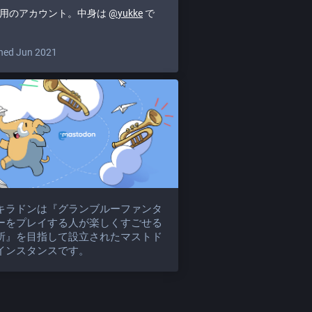
ot用のアカウント。中身は
@
yukke
で
。
ned Jun 2021
キラドンは『グランブルーファンタ
ーをプレイする人が楽しくすごせる
所』を目指して設立されたマストド
インスタンスです。