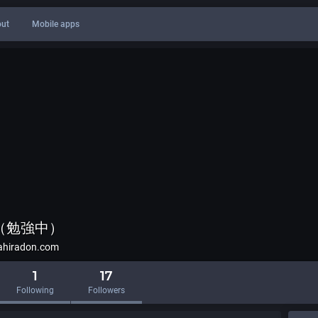
ut
Mobile apps
t（勉強中）
hiradon.com
1
17
Following
Followers