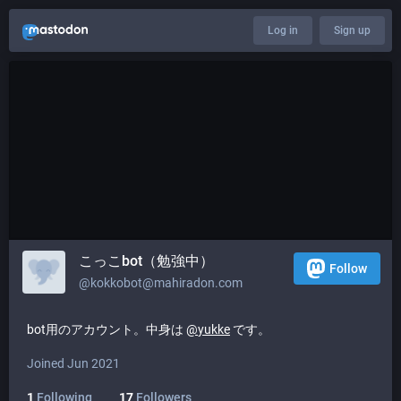
Log in
Sign up
こっこbot（勉強中）
Follow
@
kokkobot@mahiradon.com
bot用のアカウント。中身は
@
yukke
です。
Joined Jun 2021
1
Following
17
Followers