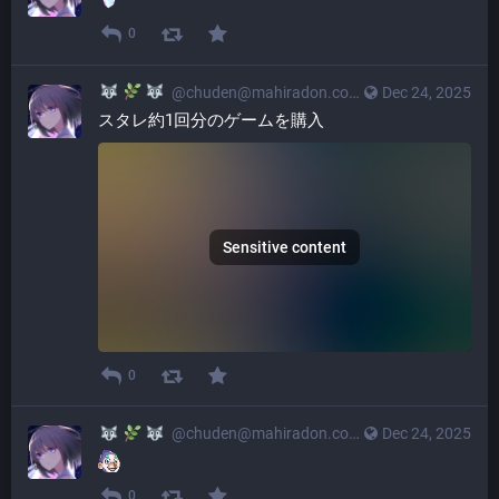
0
@
chuden@mahiradon.com
Dec 24, 2025
スタレ約1回分のゲームを購入
Sensitive content
0
@
chuden@mahiradon.com
Dec 24, 2025
0