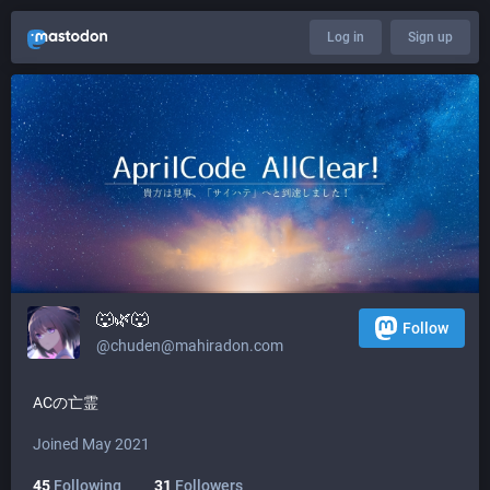
Log in
Sign up
🐺🌿🐺
Follow
@
chuden@mahiradon.com
ACの亡霊
Joined May 2021
45
Following
31
Followers