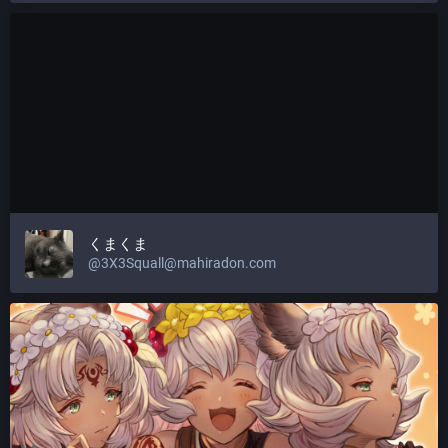
くまくま
@
3X3Squall@mahiradon.com