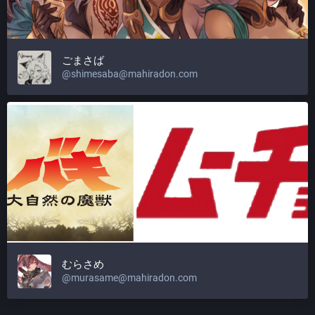
ごまさば
@
shimesaba@mahiradon.com
むらさめ
@
murasame@mahiradon.com