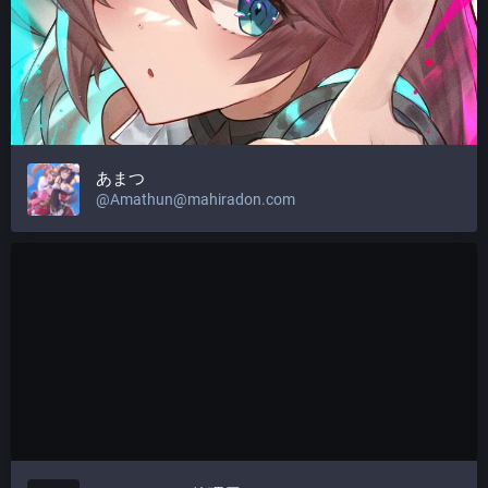
あまつ
@
Amathun@mahiradon.com