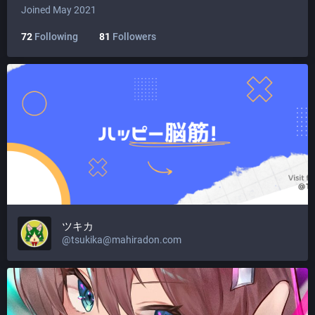
Joined May 2021
72
Following
81
Followers
ツキカ
@
tsukika@mahiradon.com