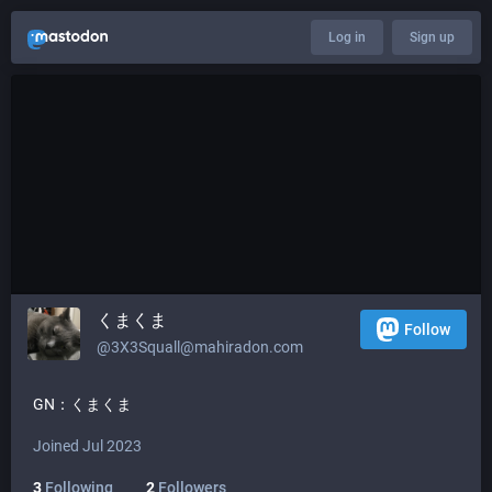
Log in
Sign up
くまくま
Follow
@
3X3Squall@mahiradon.com
GN：くまくま
Joined Jul 2023
3
Following
2
Followers