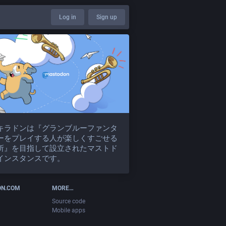
Log in
Sign up
キラドンは『グランブルーファンタ
ーをプレイする人が楽しくすごせる
所』を目指して設立されたマストド
インスタンスです。
ON.COM
MORE…
Source code
Mobile apps