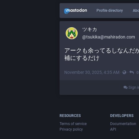
Profile directory
Abo
ツキカ
@
tsukika@mahiradon.com
アークも余ってるしなんだ
補にするだけ
November 30, 2025, 4:35 AM
·
·
0
Sign i
RESOURCES
DEVELOPERS
Terms of service
Documentation
Privacy policy
API