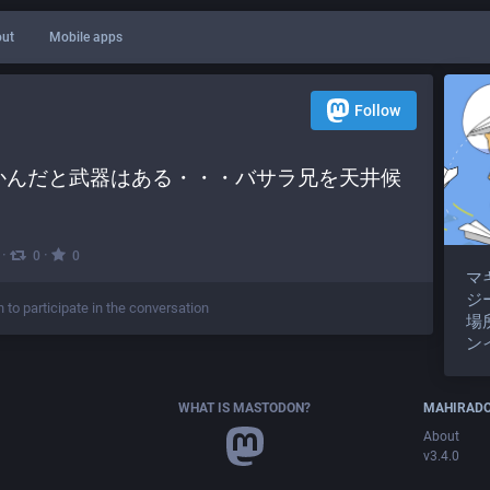
ut
Mobile apps
Follow
かんだと武器はある・・・バサラ兄を天井候
·
·
0
0
マ
ジ
n to participate in the conversation
場
ン
WHAT IS MASTODON?
MAHIRAD
About
v3.4.0