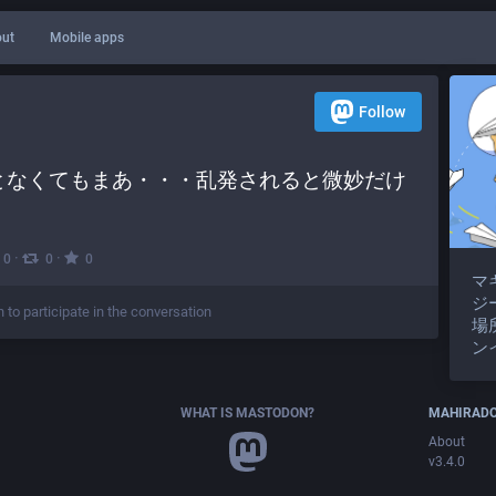
ut
Mobile apps
Follow
となくてもまあ・・・乱発されると微妙だけ
·
·
0
0
0
マ
ジ
n to participate in the conversation
場
ン
WHAT IS MASTODON?
MAHIRAD
About
v3.4.0