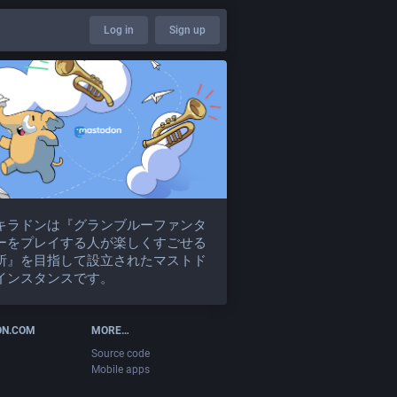
Log in
Sign up
キラドンは『グランブルーファンタ
ーをプレイする人が楽しくすごせる
所』を目指して設立されたマストド
インスタンスです。
ON.COM
MORE…
Source code
Mobile apps