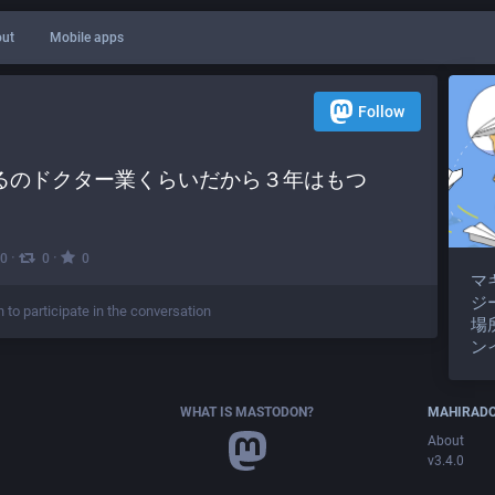
ut
Mobile apps
Follow
るのドクター業くらいだから３年はもつ
·
·
0
0
0
マ
ジ
n to participate in the conversation
場
ン
WHAT IS MASTODON?
MAHIRAD
About
v3.4.0