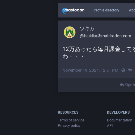
Profile directory
Abo
ツキカ
@
tsukika@mahiradon.com
12万あったら毎月課金して
わ・・・
November 19, 2024, 12:51 PM
·
·
Sign i
RESOURCES
DEVELOPERS
Terms of service
Documentation
Privacy policy
API