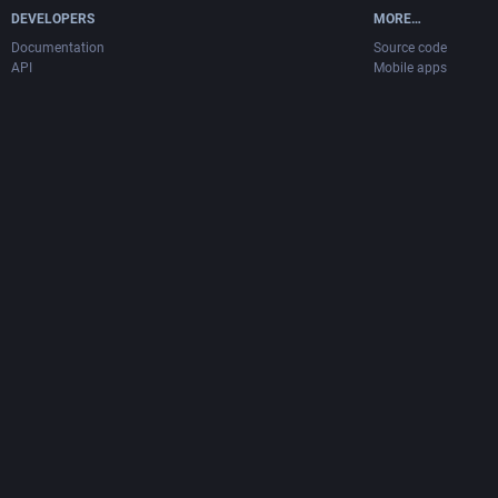
DEVELOPERS
MORE…
Documentation
Source code
API
Mobile apps