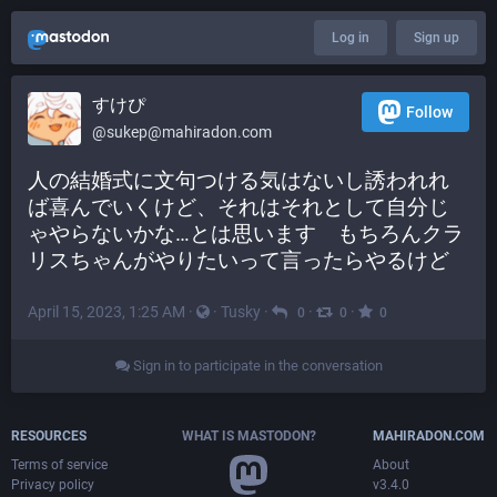
Log in
Sign up
すけぴ
Follow
@
sukep@mahiradon.com
人の結婚式に文句つける気はないし誘われれ
ば喜んでいくけど、それはそれとして自分じ
ゃやらないかな…とは思います　もちろんクラ
リスちゃんがやりたいって言ったらやるけど
April 15, 2023, 1:25 AM
·
·
Tusky
·
·
·
0
0
0
Sign in to participate in the conversation
RESOURCES
WHAT IS MASTODON?
MAHIRADON.COM
Terms of service
About
Privacy policy
v3.4.0