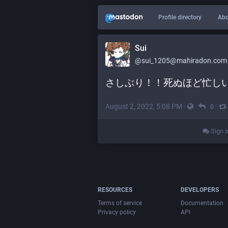
Profile directory
Abo
Sui
@
sui_1205@mahiradon.com
さしぶり！！死ぬほど忙し
August 2, 2022, 5:08 PM
·
·
·
0
Sign i
RESOURCES
DEVELOPERS
Terms of service
Documentation
Privacy policy
API