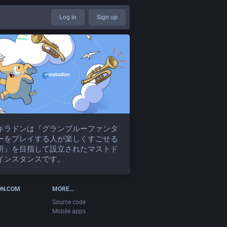
Log in
Sign up
キラドンは『グランブルーファンタ
ーをプレイする人が楽しくすごせる
所』を目指して設立されたマストド
インスタンスです。
ON.COM
MORE…
Source code
Mobile apps