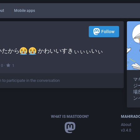
ut
Mobile apps
Follow
いたから
 かわいいすきぃぃぃいぃ
·
0
1
マ
n to participate in the conversation
ジ
場
ン
WHAT IS MASTODON?
MAHIRAD
About
v3.4.0