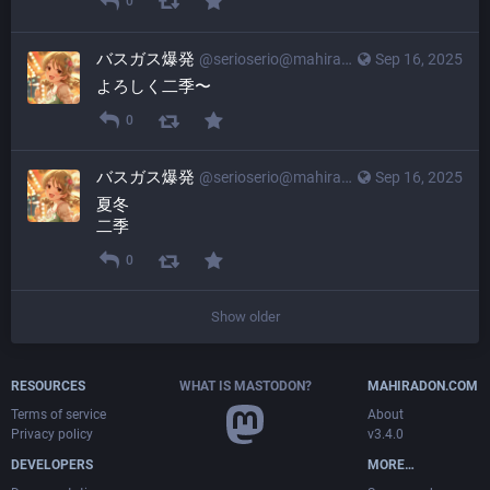
0
バスガス爆発
@
serioserio@mahiradon.com
Sep 16, 2025
よろしく二季〜
0
バスガス爆発
@
serioserio@mahiradon.com
Sep 16, 2025
夏冬
二季
0
Show older
RESOURCES
WHAT IS MASTODON?
MAHIRADON.COM
Terms of service
About
Privacy policy
v3.4.0
DEVELOPERS
MORE…