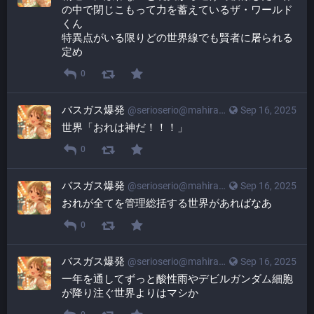
の中で閉じこもって力を蓄えているザ・ワールド
くん
特異点がいる限りどの世界線でも賢者に屠られる
定め
0
バスガス爆発
@
serioserio@mahiradon.com
Sep 16, 2025
世界「おれは神だ！！！」
0
バスガス爆発
@
serioserio@mahiradon.com
Sep 16, 2025
おれが全てを管理総括する世界があればなあ
0
バスガス爆発
@
serioserio@mahiradon.com
Sep 16, 2025
一年を通してずっと酸性雨やデビルガンダム細胞
が降り注ぐ世界よりはマシか