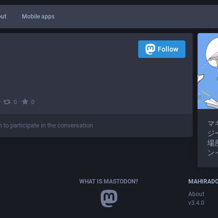
ut
Mobile apps
Follow
·
·
0
0
マ
n to participate in the conversation
ジ
場
ン
WHAT IS MASTODON?
MAHIRAD
About
v3.4.0