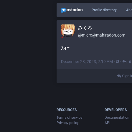
Profile directory
Abo
みくろ
@
micro@mahiradon.com
ｽｨｰ
December 23, 2023, 7:19 AM
·
·
0
Sign i
RESOURCES
DEVELOPERS
Terms of service
Documentation
Privacy policy
API