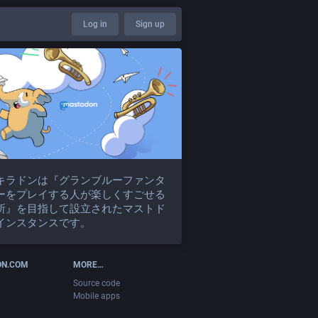
Log in
Sign up
キラドンは『グランブルーファンタ
ーをプレイする人が楽しくすごせる
所』を目指して設立されたマストド
インスタンスです。
ON.COM
MORE…
Source code
Mobile apps