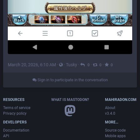
March 20, 2026, 6:10 AM
·
·
Tusky
·
·
·
0
0
0
Sign in to participate in the conversation
RESOURCES
WHAT IS MASTODON?
MAHIRADON.COM
Terms of service
About
Privacy policy
v3.4.0
DEVELOPERS
MORE…
Documentation
Source code
API
Mobile apps