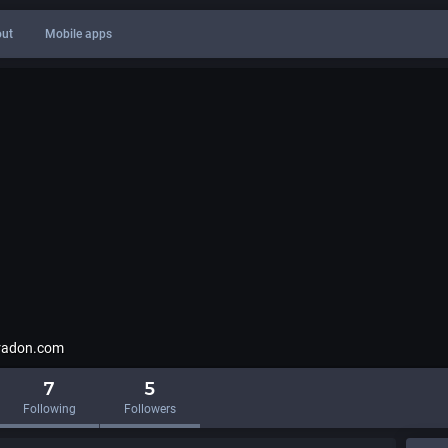
ut
Mobile apps
radon.com
7
5
Following
Followers