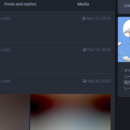
Posts and replies
Media
Joi
n.com
Mar 20, 2024
n.com
Dec 14, 2023
マ
ジ
n.com
Sep 26, 2023
場
ン