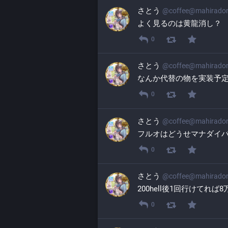
さとう
@
coffee@mahirado
よく見るのは黄龍消し？
0
さとう
@
coffee@mahirado
なんか代替の物を実装予定
0
さとう
@
coffee@mahirado
フルオはどうせマナダイ
0
さとう
@
coffee@mahirado
200hell後1回行けてれ
0