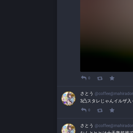
0
さとう
@
coffee@mahirado
3凸スタレじゃんイルザ入
0
さとう
@
coffee@mahirado
なんとヒヒは十天衆超越で