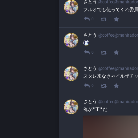
さとう
@
coffee@mahirado
フルオでも使ってくれ委
0
さとう
@
coffee@mahirado
0
さとう
@
coffee@mahirado
スタレ来なきゃイルザチ
0
さとう
@
coffee@mahirado
俺が""王""だ