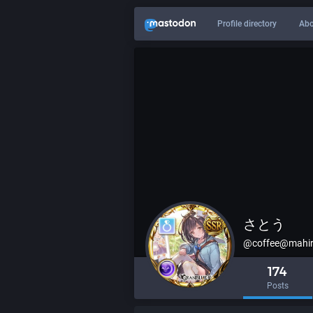
Profile directory
Abo
さとう
@
coffee@mahi
174
Posts