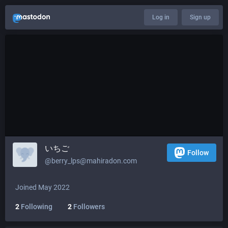
Log in
Sign up
いちご
Follow
@
berry_lps@mahiradon.com
Joined May 2022
2
Following
2
Followers