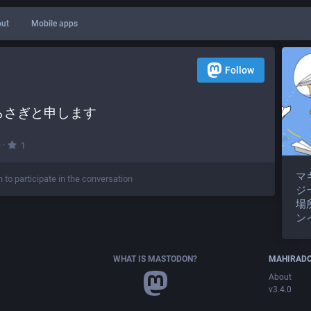
ut
Mobile apps
Follow
らさぎと申します
·
0
1
マ
n to participate in the conversation
ジ
場
ン
WHAT IS MASTODON?
MAHIRAD
About
v3.4.0