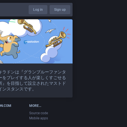
Log in
Sign up
キラドンは『グランブルーファンタ
ーをプレイする人が楽しくすごせる
所』を目指して設立されたマストド
インスタンスです。
ON.COM
MORE…
Source code
Mobile apps