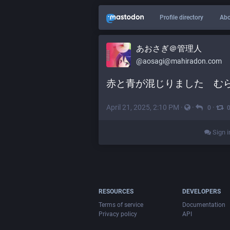
Profile directory
Abo
あおさぎ＠管理人
@
aosagi@mahiradon.com
赤と青が混じりました　む
April 21, 2025, 2:10 PM
·
·
·
0
Sign i
RESOURCES
DEVELOPERS
Terms of service
Documentation
Privacy policy
API