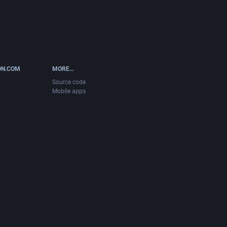
ON.COM
MORE…
Source code
Mobile apps