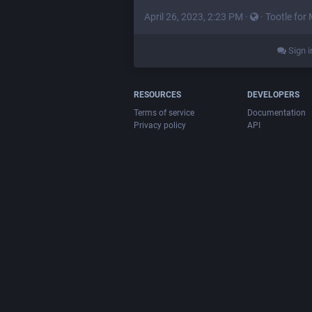
April 26, 2023, 2:23 PM
·
·
Tootle for
Sign i
RESOURCES
DEVELOPERS
Terms of service
Documentation
Privacy policy
API