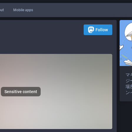
ut
Mobile apps
Follow
マ
ジ
場
Sensitive content
ン