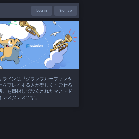
Log in
Sign up
キラドンは『グランブルーファンタ
ーをプレイする人が楽しくすごせる
所』を目指して設立されたマストド
インスタンスです。