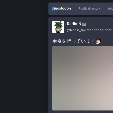
Profile directory
Abo
Radio-N
@
Radio_N@mahiradon.com
余裕を持っています​