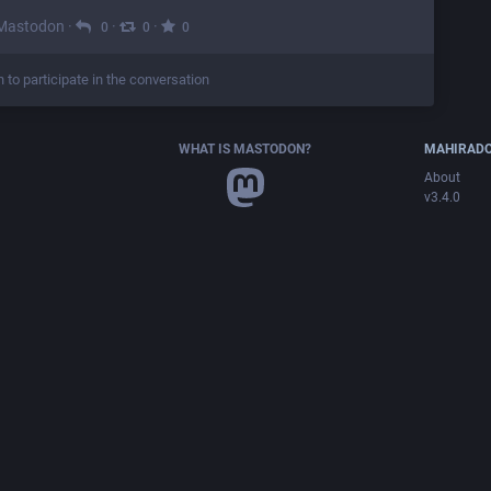
 Mastodon
·
·
·
0
0
0
n to participate in the conversation
WHAT IS MASTODON?
MAHIRAD
About
v3.4.0