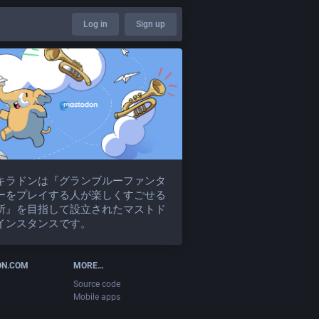
Log in
Sign up
キラドンは『グランブルーファンタ
ーをプレイする人が楽しくすごせる
所』を目指して設立されたマストド
インスタンスです。
ON.COM
MORE…
Source code
Mobile apps