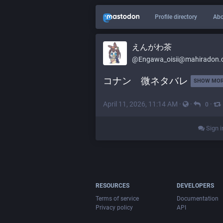
Profile directory
Abo
えんがわ茶
@
Engawa_oisii@mahiradon
コナン　微ネタバレ 
SHOW MO
April 11, 2026, 11:14 AM
·
·
·
0
Sign i
RESOURCES
DEVELOPERS
Terms of service
Documentation
Privacy policy
API