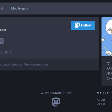
ut
Mobile apps
Follow
.com
RE
·
0
0
マ
n to participate in the conversation
ジ
場
ン
WHAT IS MASTODON?
MAHIRAD
About
v3.4.0