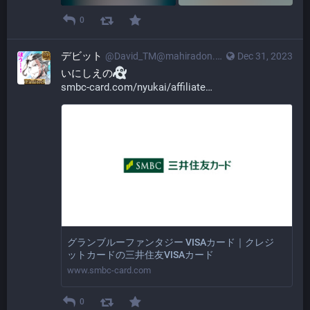
0
デビット
@
David_TM@mahiradon.com
Dec 31, 2023
いにしえの
smbc-card.com/nyukai/affiliate
グランブルーファンタジー VISAカード｜クレジ
ットカードの三井住友VISAカード
www.smbc-card.com
0