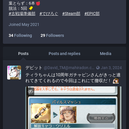
葉とらず：6本
脱法：5回
#
古戦場準備部
#
でびろぐ
#
Steam部
#
EPIC部
Joined May 2021
34
Following
29
Followers
Posts
Posts and replies
Media
デビット
@
David_TM@mahiradon.com
Jan 3, 2024
ティラちゃんは10周年ガチャピンさんがきっと連
れてきてくれるので今回はこれにて撤収だ！ 