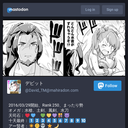
Log in
Sign up
デビット
Follow
@
David_TM@mahiradon.com
2016/03/29開始、Rank 250、まったり勢
オメガ：水槍、土剣、風剣、水刀
天司石：
十天最終：
アー賢者：