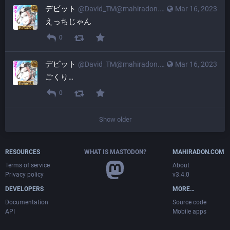
デビット
@
David_TM@mahiradon.com
Mar 16, 2023
えっちじゃん
0
デビット
@
David_TM@mahiradon.com
Mar 16, 2023
ごくり…
0
Show older
RESOURCES
WHAT IS MASTODON?
MAHIRADON.COM
Terms of service
About
Privacy policy
v3.4.0
DEVELOPERS
MORE…
Documentation
Source code
API
Mobile apps