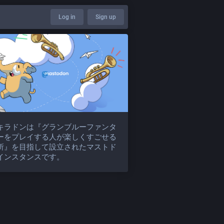
Log in
Sign up
キラドンは『グランブルーファンタ
ーをプレイする人が楽しくすごせる
所』を目指して設立されたマストド
インスタンスです。