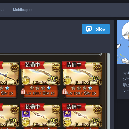
ut
Mobile apps
Follow
マ
ジ
場
ン