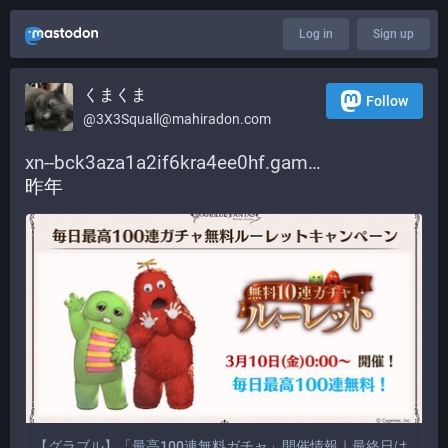
Log in
Sign up
くまくま
Follow
@
3X3Squall@mahiradon.com
xn--bck3aza1a2if6kra4ee0hf.gam
昨年
【グラブル】「最高100連無料ガチャ」開催情報｜最終日は