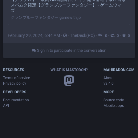
スパムク確定【グランブルーファンタジー】 - ゲームウィ
ズ
グランブルーファンタジー.gamewith.jp
February 29, 2024, 6:44 AM
·
·
TheDesk(PC)
·
·
·
0
0
0
Sign in to participate in the conversation
RESOURCES
WHAT IS MASTODON?
MAHIRADON.COM
Terms of service
About
Privacy policy
v3.4.0
DEVELOPERS
MORE…
Documentation
Source code
API
Mobile apps