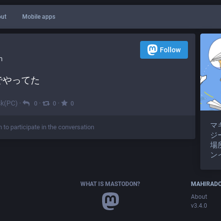
ut
Mobile apps
Follow
m
でやってた
k(PC)
·
·
·
0
0
0
マ
n to participate in the conversation
ジ
場
ン
WHAT IS MASTODON?
MAHIRAD
About
v3.4.0