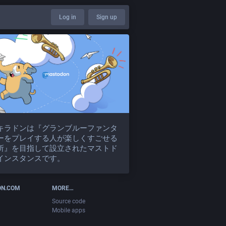
Log in
Sign up
キラドンは『グランブルーファンタ
ーをプレイする人が楽しくすごせる
所』を目指して設立されたマストド
インスタンスです。
ON.COM
MORE…
Source code
Mobile apps