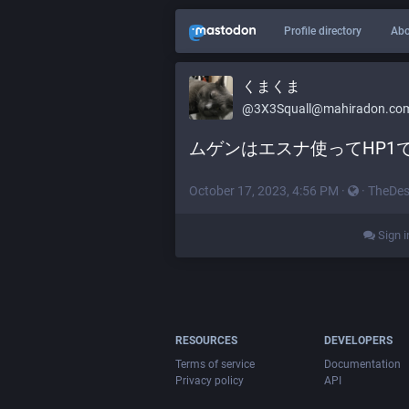
Profile directory
Abo
くまくま
@
3X3Squall@mahiradon.co
ムゲンはエスナ使ってHP1
October 17, 2023, 4:56 PM
·
·
TheDes
Sign i
RESOURCES
DEVELOPERS
Terms of service
Documentation
Privacy policy
API