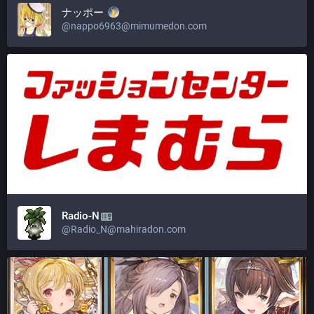
ナッポー
@
nappo6963@mimumedon.com
Radio-N
@
Radio_N@mahiradon.com