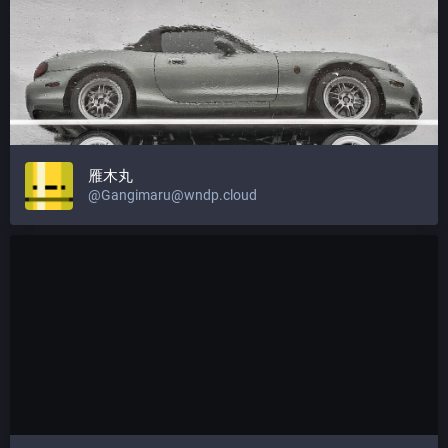
雁木丸
@
Gangimaru@wndp.cloud