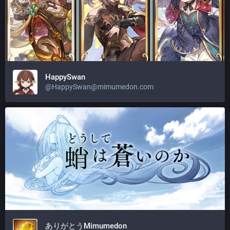
HappySwan
@
HappySwan@mimumedon.com
ありがとうMimumedon