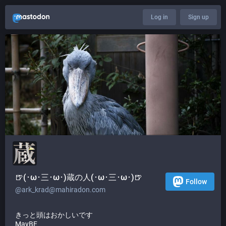
Log in
Sign up
🍺(･ω･三･ω･)蔵の人(･ω･三･ω･)🍺
Follow
@
ark_krad@mahiradon.com
きっと頭はおかしいです
MayBE