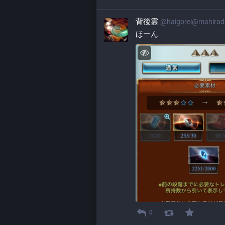
背後霊
@
haigorei@mahira
ほーん
0