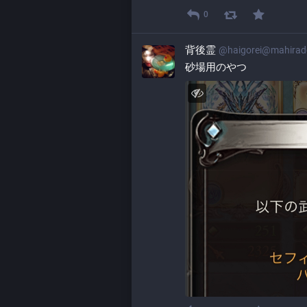
0
背後霊
@
haigorei@mahira
砂場用のやつ