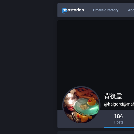
Profile directory
Abo
背後霊
@
haigorei@ma
184
Posts