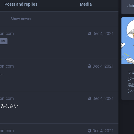
Posts and replies
Media
Joi
Show newer
don.com
Dec 4, 2021
ORE
don.com
Dec 4, 2021
マ
…
ジ
場
ン
don.com
Dec 4, 2021
すみなさい
don.com
Dec 4, 2021