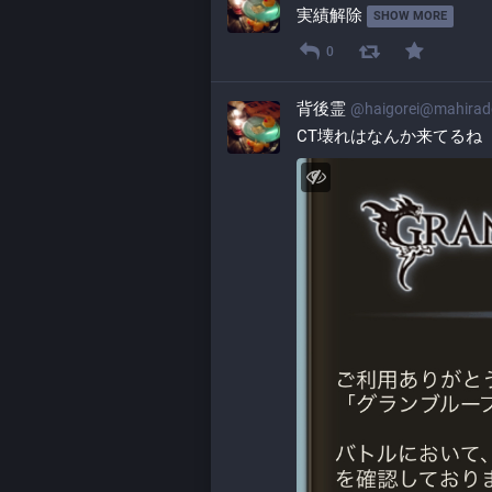
実績解除 
SHOW MORE
0
背後霊
@
haigorei@mahira
CT壊れはなんか来てるね