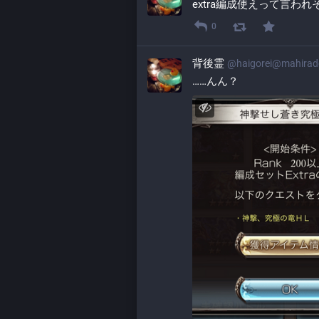
extra編成使えって言わ
0
背後霊
@
haigorei@mahira
……んん？