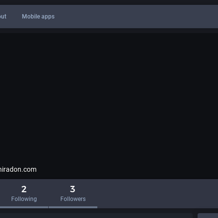
ut
Mobile apps
hiradon.com
2
3
Following
Followers