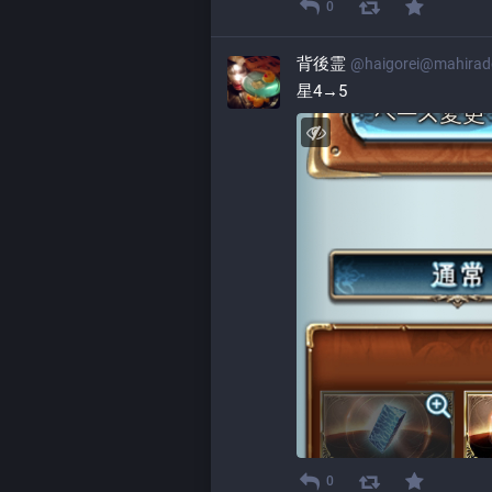
0
背後霊
@
haigorei@mahira
星4→5
0