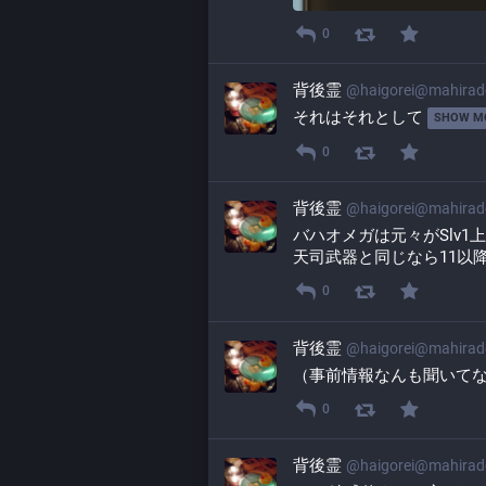
0
背後霊
@
haigorei@mahira
それはそれとして 
SHOW M
0
背後霊
@
haigorei@mahira
バハオメガは元々がSlv1
天司武器と同じなら11以
0
背後霊
@
haigorei@mahira
（事前情報なんも聞いて
0
背後霊
@
haigorei@mahira