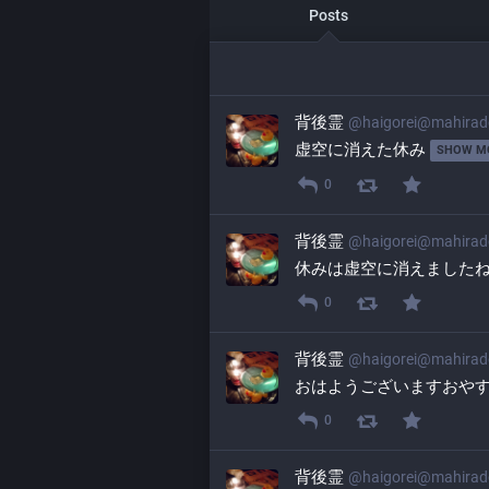
Posts
背後霊
@
haigorei@mahira
虚空に消えた休み 
SHOW M
0
背後霊
@
haigorei@mahira
休みは虚空に消えましたね
0
背後霊
@
haigorei@mahira
おはようございますおや
0
背後霊
@
haigorei@mahira